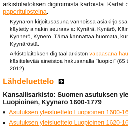
arkistolaitoksen digitoimista kartoista. Karta
paperitulosteina
.
Kyynärön kirjoitusasuna vanhoissa asiakirjoissa
käytetty ainakin seuraavia: Kynärä, Kynärö, Käi
Kynnerö, Kynerö. Tämä kannattaa huomata, kun h
Kyynäröstä.
Arkistolaitoksen digitaaliarkiston
vapaasana-hau
käsittelevää aineistoa hakusanalla "luopioi" (65
2012).
Lähdeluettelo
Kansallisarkisto: Suomen asutuksen ylei
Luopioinen, Kyynärö 1600-1779
Asutuksen yleisluettelo Luopioinen 1600-1
Asutuksen yleisluettelo Luopioinen 1620-1