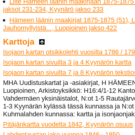
Liite Hämeen läänin maakirjaan 1875-1875 
jaksot 231-234, Kyynärö jakso 233
Hämeen läänin maakirjat 1875-1875 (51), L
Jauhomyllyistä..., Luopioinen jakso 422
Karttoja
Isojaon kartan otsikkolehti vuosilta 1786 / 17
Isojaon kartan sivuilta 3 ja 4 Kyynärön kartta
Isojaon kartan sivuilta 7 ja 8 Kyynärön teksti
MHA Uudistuskartat ja -asiakirjat, H HÄMEE
Luopioinen, Arkistoyksikkö: H16:4/1-12 Kanto
Vahdermäen yksinäistalot, N:ot 1-5 Rautajärv
1-3 Kyynärän kylässä tässä kunnassa ja N:ot
Kuhmalahden kunnassa: kartta ja isonjaonjako
Pitäjänkartta vuodelta 1842, Kyynärön osuus
Lahdentaustan jako vuonna 1846 - 1850