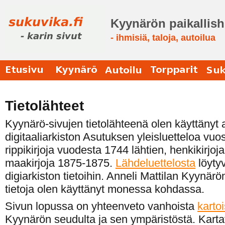
Kyynärön paikallish
- ihmisiä, taloja, autoilua
Etusivu
Kyynärö
Autoilu
Torpparit
Suk
Tietolähteet
Kyynärö-sivujen tietolähteenä olen käyttänyt 
digitaaliarkiston Asutuksen yleisluetteloa vuo
rippikirjoja vuodesta 1744 lähtien, henkikirjo
maakirjoja 1875-1875.
Lähdeluettelosta
löytyv
digiarkiston tietoihin. Anneli Mattilan Kyynärö
tietoja olen käyttänyt monessa kohdassa.
Sivun lopussa on yhteenveto vanhoista
kartoi
Kyynärön seudulta ja sen ympäristöstä. Kartat